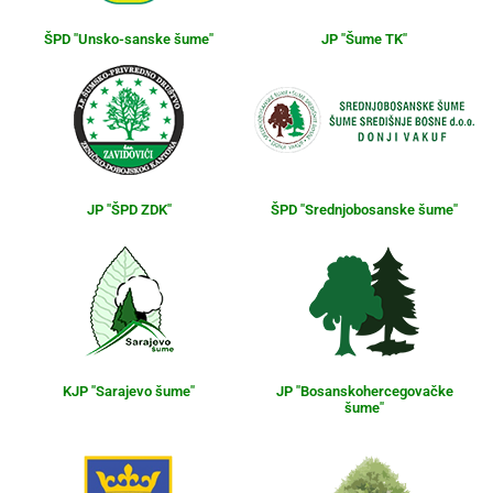
ŠPD "Unsko-sanske šume"
JP "Šume TK"
JP "ŠPD ZDK"
ŠPD "Srednjobosanske šume"
KJP "Sarajevo šume"
JP "Bosanskohercegovačke
šume"