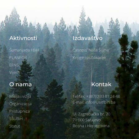
Aktivnosti
Izdavaštvo
Šumarijada FBiH
Časopis 'Naše Šume'
PLANFOR
Knjige i publikacije
EFNS
Vijesti
O nama
Kontak
Misija i vizija
Tel/fax: +387(0)33 81 24 48
E-mail: info@usitfbih.ba
Organizacija
Pristupnica
Ul. Zagrebačka br. 20
SŠUBiH
71 000 Sarajevo
Bosna i Hercegovina
Statut