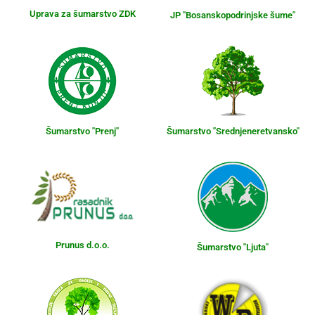
Uprava za šumarstvo ZDK
JP "Bosanskopodrinjske šume"
Šumarstvo "Prenj"
Šumarstvo "Srednjeneretvansko"
Prunus d.o.o.
Šumarstvo "Ljuta"