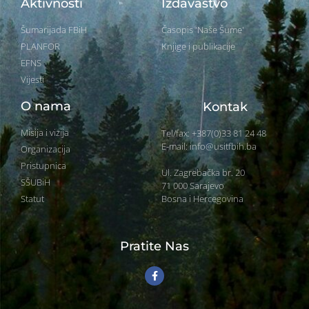
Aktivnosti
Izdavaštvo
Šumarijada FBiH
Časopis 'Naše Šume'
PLANFOR
Knjige i publikacije
EFNS
Vijesti
O nama
Kontak
Misija i vizija
Tel/fax: +387(0)33 81 24 48
E-mail: info@usitfbih.ba
Organizacija
Pristupnica
Ul. Zagrebačka br. 20
SŠUBiH
71 000 Sarajevo
Bosna i Hercegovina
Statut
Pratite Nas