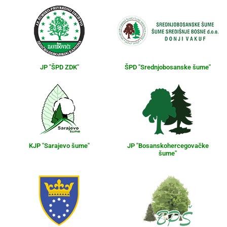
JP "ŠPD ZDK"
ŠPD "Srednjobosanske šume"
KJP "Sarajevo šume"
JP "Bosanskohercegovačke
šume"