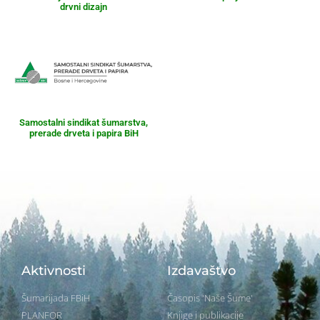
drvni dizajn
Samostalni sindikat šumarstva,
prerade drveta i papira BiH
Aktivnosti
Izdavaštvo
Šumarijada FBiH
Časopis 'Naše Šume'
PLANFOR
Knjige i publikacije