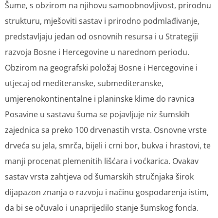
Šume, s obzirom na njihovu samoobnovljivost, prirodnu
strukturu, mješoviti sastav i prirodno podmlađivanje,
predstavljaju jedan od osnovnih resursa i u Strategiji
razvoja Bosne i Hercegovine u narednom periodu.
Obzirom na geografski položaj Bosne i Hercegovine i
utjecaj od mediteranske, submediteranske,
umjerenokontinentalne i planinske klime do ravnica
Posavine u sastavu šuma se pojavljuje niz šumskih
zajednica sa preko 100 drvenastih vrsta. Osnovne vrste
drveća su jela, smrča, bijeli i crni bor, bukva i hrastovi, te
manji procenat plemenitih lišćara i voćkarica. Ovakav
sastav vrsta zahtjeva od šumarskih stručnjaka širok
dijapazon znanja o razvoju i načinu gospodarenja istim,
da bi se očuvalo i unaprijedilo stanje šumskog fonda.