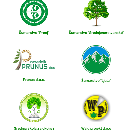
Šumarstvo "Prenj"
Šumarstvo "Srednjeneretvansko"
Prunus d.o.o.
Šumarstvo "Ljuta"
Srednja škola za okoliš i
Wald projekt d.o.o