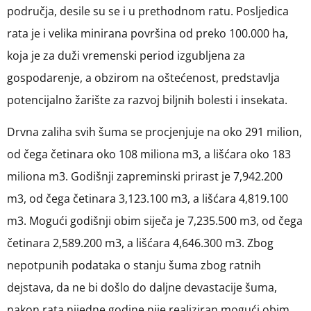
područja, desile su se i u prethodnom ratu. Posljedica
rata je i velika minirana površina od preko 100.000 ha,
koja je za duži vremenski period izgubljena za
gospodarenje, a obzirom na oštećenost, predstavlja
potencijalno žarište za razvoj biljnih bolesti i insekata.
Drvna zaliha svih šuma se procjenjuje na oko 291 milion,
od čega četinara oko 108 miliona m3, a lišćara oko 183
miliona m3. Godišnji zapreminski prirast je 7,942.200
m3, od čega četinara 3,123.100 m3, a lišćara 4,819.100
m3. Mogući godišnji obim siječa je 7,235.500 m3, od čega
četinara 2,589.200 m3, a lišćara 4,646.300 m3. Zbog
nepotpunih podataka o stanju šuma zbog ratnih
dejstava, da ne bi došlo do daljne devastacije šuma,
nakon rata nijedne godine nije realiziran mogući obim