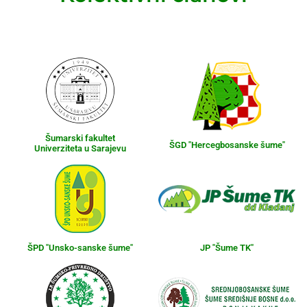
Šumarski fakultet
ŠGD "Hercegbosanske šume"
Univerziteta u Sarajevu
ŠPD "Unsko-sanske šume"
JP "Šume TK"