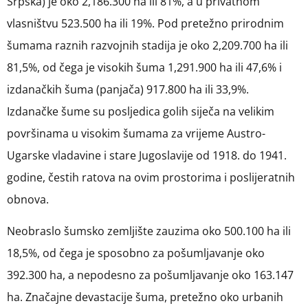
Srpska) je oko 2,186.300 ha ili 81%, a u privatnom
vlasništvu 523.500 ha ili 19%. Pod pretežno prirodnim
šumama raznih razvojnih stadija je oko 2,209.700 ha ili
81,5%, od čega je visokih šuma 1,291.900 ha ili 47,6% i
izdanačkih šuma (panjača) 917.800 ha ili 33,9%.
Izdanačke šume su posljedica golih siječa na velikim
površinama u visokim šumama za vrijeme Austro-
Ugarske vladavine i stare Jugoslavije od 1918. do 1941.
godine, čestih ratova na ovim prostorima i poslijeratnih
obnova.
Neobraslo šumsko zemljište zauzima oko 500.100 ha ili
18,5%, od čega je sposobno za pošumljavanje oko
392.300 ha, a nepodesno za pošumljavanje oko 163.147
ha. Značajne devastacije šuma, pretežno oko urbanih