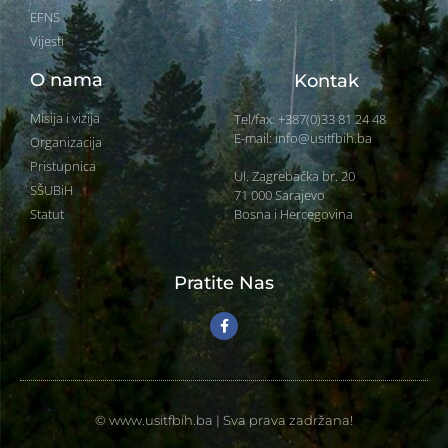
EFNS
Vijesti
O nama
Kontak
Misija i vizija
Tel/fax: +387(0)33 81 24 48
E-mail: info@usitfbih.ba
Organizacija
Pristupnica
Ul. Zagrebačka br. 20
SŠUBiH
71 000 Sarajevo
Bosna i Hercegovina
Statut
Pratite Nas
© www.usitfbih.ba | Sva prava zadržana!