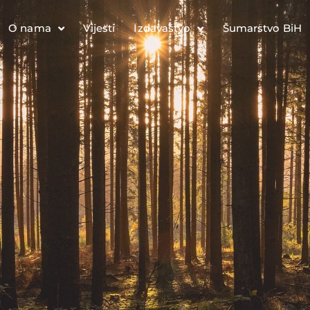
O nama
Vijesti
Izdavaštvo
Šumarstvo BiH