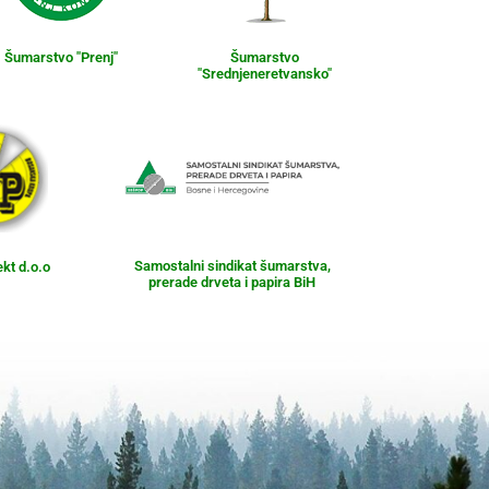
Šumarstvo "Prenj"
Šumarstvo
"Srednjeneretvansko"
Samostalni sindikat šumarstva,
ekt d.o.o
prerade drveta i papira BiH