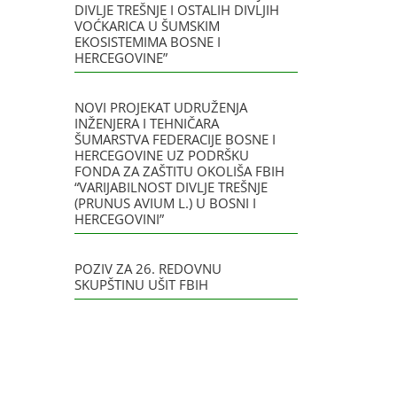
DIVLJE TREŠNJE I OSTALIH DIVLJIH
VOĆKARICA U ŠUMSKIM
EKOSISTEMIMA BOSNE I
HERCEGOVINE”
NOVI PROJEKAT UDRUŽENJA
INŽENJERA I TEHNIČARA
ŠUMARSTVA FEDERACIJE BOSNE I
HERCEGOVINE UZ PODRŠKU
FONDA ZA ZAŠTITU OKOLIŠA FBIH
“VARIJABILNOST DIVLJE TREŠNJE
(PRUNUS AVIUM L.) U BOSNI I
HERCEGOVINI”
POZIV ZA 26. REDOVNU
SKUPŠTINU UŠIT FBIH