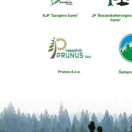
KJP "Sarajevo šume"
JP "Bosanskohercegov
šume"
Prunus d.o.o.
Šumarst