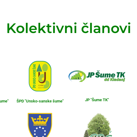
Kolektivni članovi
JP "Šume TK"
šume"
ŠPD "Unsko-sanske šume"