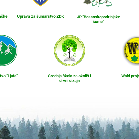
ačke
Uprava za šumarstvo ZDK
JP "Bosanskopodrinjske
šume"
vo "Ljuta"
Srednja škola za okoliš i
Wald proj
drvni dizajn