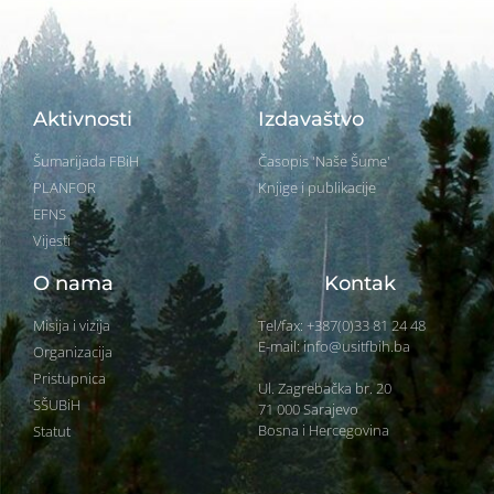
Aktivnosti
Izdavaštvo
Šumarijada FBiH
Časopis 'Naše Šume'
PLANFOR
Knjige i publikacije
EFNS
Vijesti
O nama
Kontak
Misija i vizija
Tel/fax: +387(0)33 81 24 48
E-mail: info@usitfbih.ba
Organizacija
Pristupnica
Ul. Zagrebačka br. 20
SŠUBiH
71 000 Sarajevo
Bosna i Hercegovina
Statut