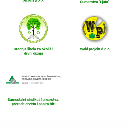
Prunus d.o.o.
Šumarstvo "Ljuta"
Srednja škola za okoliš i
Wald projekt d.o.o
drvni dizajn
Samostalni sindikat šumarstva,
prerade drveta i papira BiH