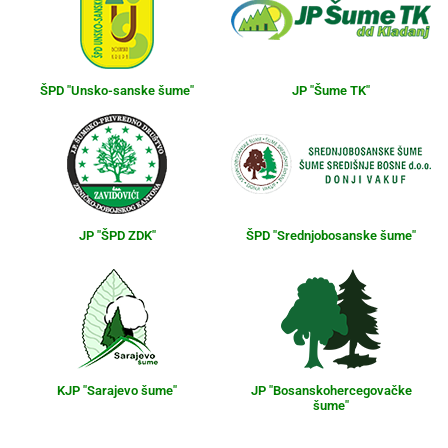
ŠPD "Unsko-sanske šume"
JP "Šume TK"
JP "ŠPD ZDK"
ŠPD "Srednjobosanske šume"
KJP "Sarajevo šume"
JP "Bosanskohercegovačke
šume"