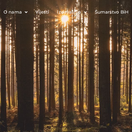
O nama
Vijesti
Izdavaštvo
Šumarstvo BiH