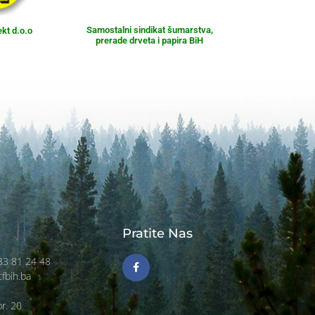
Samostalni sindikat šumarstva,
ekt d.o.o
prerade drveta i papira BiH
Pratite Nas
)33 81 24 48
tfbih.ba
r. 20