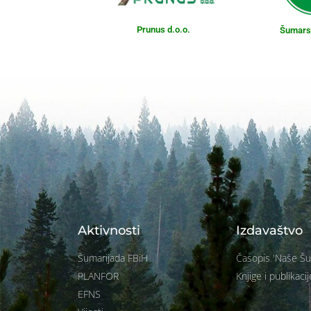
Prunus d.o.o.
Šumarst
Aktivnosti
Izdavaštvo
Šumarijada FBiH
Časopis 'Naše Š
PLANFOR
Knjige i publikacij
EFNS