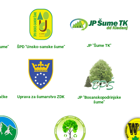
JP "Šume TK"
šume"
ŠPD "Unsko-sanske šume"
ačke
Uprava za šumarstvo ZDK
JP "Bosanskopodrinjske
šume"