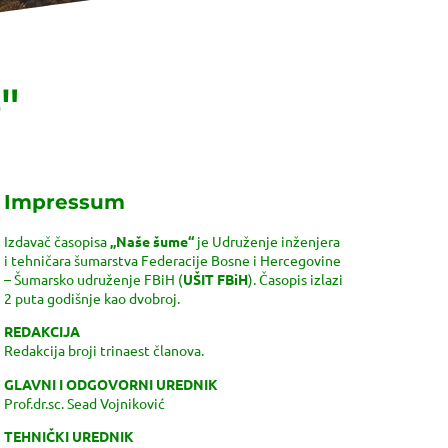
"
Impressum
Izdavač časopisa
„Naše šume“
je Udruženje inženjera
i tehničara šumarstva Federacije Bosne i Hercegovine
– Šumarsko udruženje FBiH (
UŠIT FBiH
). Časopis izlazi
2 puta godišnje kao dvobroj.
REDAKCIJA
Redakcija broji trinaest članova.
GLAVNI I ODGOVORNI UREDNIK
Prof.dr.sc. Sead Vojniković
TEHNIČKI UREDNIK