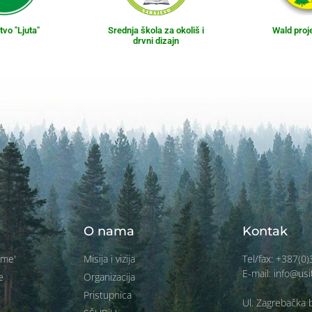
vo "Ljuta"
Srednja škola za okoliš i
Wald proj
drvni dizajn
O nama
Kontak
ume'
Misija i vizija
Tel/fax: +387(0
E-mail: info@usi
e
Organizacija
Pristupnica
Ul. Zagrebačka b