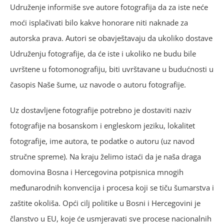
Udruženje informiše sve autore fotografija da za iste neće
moći isplačivati bilo kakve honorare niti naknade za
autorska prava. Autori se obavještavaju da ukoliko dostave
Udruženju fotografije, da će iste i ukoliko ne budu bile
uvrštene u fotomonografiju, biti uvrštavane u budućnosti u
časopis Naše šume, uz navode o autoru fotografije.
Uz dostavljene fotografije potrebno je dostaviti naziv
fotografije na bosanskom i engleskom jeziku, lokalitet
fotografije, ime autora, te podatke o autoru (uz navod
stručne spreme). Na kraju želimo istaći da je naša draga
domovina Bosna i Hercegovina potpisnica mnogih
međunarodnih konvencija i procesa koji se tiču šumarstva i
zaštite okoliša. Opći cilj politike u Bosni i Hercegovini je
članstvo u EU, koje će usmjeravati sve procese nacionalnih