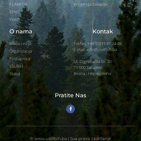
PLANFOR
Knjige i publikacije
EFNS
Vijesti
O nama
Kontak
Misija i vizija
Tel/fax: +387(0)33 81 24 48
E-mail: info@usitfbih.ba
Organizacija
Pristupnica
Ul. Zagrebačka br. 20
SŠUBiH
71 000 Sarajevo
Bosna i Hercegovina
Statut
Pratite Nas
© www.usitfbih.ba | Sva prava zadržana!