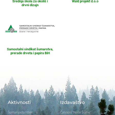
Srednja škola za okoliš i
Wald projekt d.o.o
drvni dizajn
Samostalni sindikat šumarstva,
prerade drveta i papira BiH
Aktivnosti
Izdavaštvo
Šumarijada FBiH
Časopis 'Naše Šume'