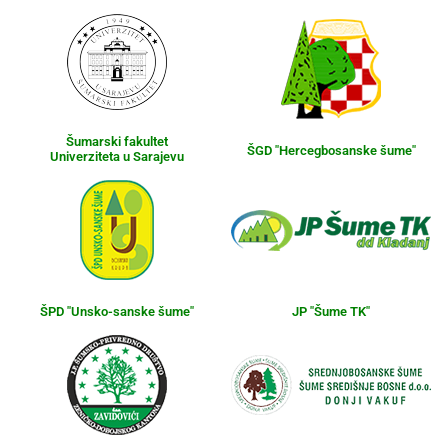
Šumarski fakultet
ŠGD "Hercegbosanske šume"
Univerziteta u Sarajevu
ŠPD "Unsko-sanske šume"
JP "Šume TK"