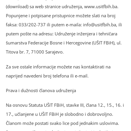
(download) sa web stranice udruženja, www.usitfbih.ba.
Popunjene i potpisane pristupnice možete slati na broj
faksa: 033/202-737 ili putem e-maila: info@usitfbih.ba, ili
putem pošte na adresu: Udruženje inženjera i tehničara
šumarstva Federacije Bosne i Hercegovine (UŠIT FBiH), ul.
Titova br. 7, 71000 Sarajevo.
Za sve ostale informacije možete nas kontaktirati na
naprijed navedeni broj telefona ili e-mail.
Prava i dužnosti članova udruženja
Na osnovu Statuta UŠIT FBiH, stavke III, člana 12., 15., 16. i
17., učlanjene u UŠIT FBiH je slobodno i dobrovoljno.
Članom može postati svako lice pod jednakim uslovima.