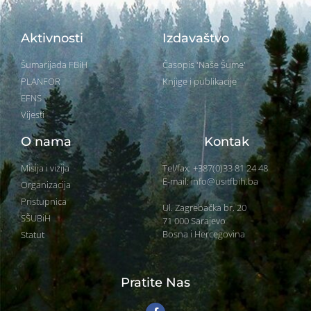
Aktivnosti
Izdavaštvo
Šumarijada FBiH
Časopis 'Naše Šume'
PLANFOR
Knjige i publikacije
EFNS
Vijesti
O nama
Kontak
Misija i vizija
Tel/fax: +387(0)33 81 24 48
E-mail: info@usitfbih.ba
Organizacija
Pristupnica
Ul. Zagrebačka br. 20
SŠUBiH
71 000 Sarajevo
Bosna i Hercegovina
Statut
Pratite Nas