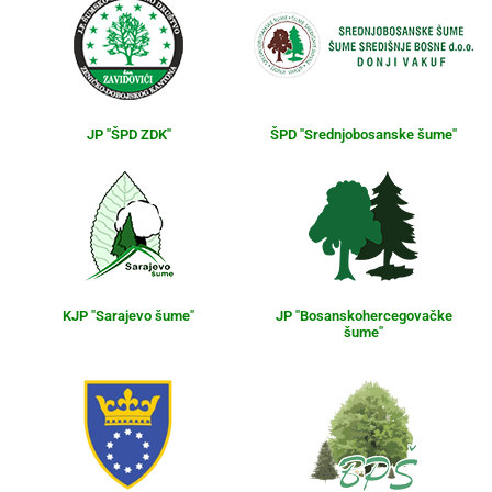
JP "ŠPD ZDK"
ŠPD "Srednjobosanske šume"
KJP "Sarajevo šume"
JP "Bosanskohercegovačke
šume"