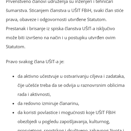
Prvenstveno članovi udruženja su inženjeri i tehničari
šumarstva. Sticanjem članstva u UŠIT FBiH, svaki član stiće
prava, obaveze i odgovornosti utvrđene Statutom.
Prestanak i brisanje iz spiska članstva UŠIT-a isključivo
može biti izvršeno na način i u postupku utvrđen ovim
Statutom.
Pravo svakog člana UŠIT-a je:
da aktivno učestvuje u ostvarivanju ciljeva i zadataka,
čije učešće treba da se odvija u raznovrsnim oblicima
rada i aktivnosti,
da redovno izmiruje članarinu,
da koristi povlastice i mogućnosti koje UŠIT FBiH
obezbjedi u pogledu zapošljavanja, kulturnog,
prosvjetnog, sportskog i društveno-zabavnog života i