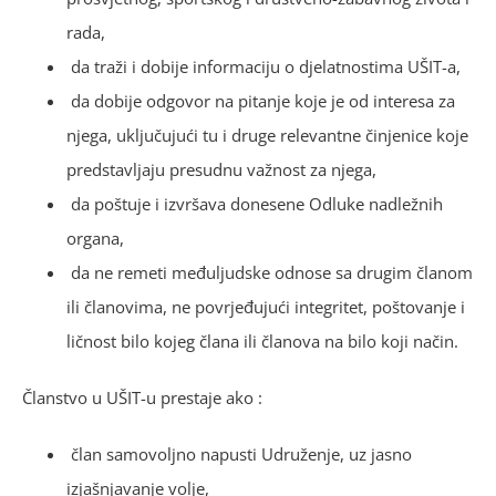
rada,
da traži i dobije informaciju o djelatnostima UŠIT-a,
da dobije odgovor na pitanje koje je od interesa za
njega, uključujući tu i druge relevantne činjenice koje
predstavljaju presudnu važnost za njega,
da poštuje i izvršava donesene Odluke nadležnih
organa,
da ne remeti međuljudske odnose sa drugim članom
ili članovima, ne povrjeđujući integritet, poštovanje i
ličnost bilo kojeg člana ili članova na bilo koji način.
Članstvo u UŠIT-u prestaje ako :
član samovoljno napusti Udruženje, uz jasno
izjašnjavanje volje,