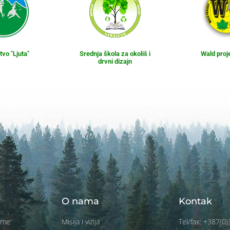
vo "Ljuta"
Srednja škola za okoliš i
Wald proj
drvni dizajn
O nama
Kontak
ume'
Misija i vizija
Tel/fax: +387(0