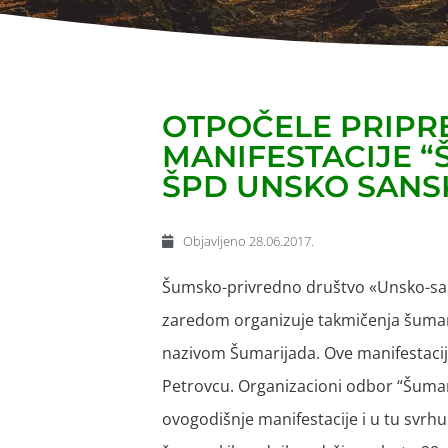
OTPOČELE PRIPR
MANIFESTACIJE “
ŠPD UNSKO SANS
Objavljeno
28.06.2017.
Šumsko-privredno društvo «Unsko-san
zaredom organizuje takmičenja šumar
nazivom Šumarijada. Ove manifestacij
Petrovcu. Organizacioni odbor “Šumar
ovogodišnje manifestacije i u tu svrh