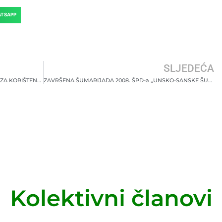
TSAPP
SLJEDEĆA
SEMINAR “PRIPREMA SEKTORA ŠUMARSTVA ZA KORIŠTENJE FONDOVA EU”
ZAVRŠENA ŠUMARIJADA 2008. ŠPD-a „UNSKO-SANSKE ŠUME“ D.O.O. BOSANSKA KRUPA
Kolektivni članovi