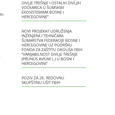
DIVLJE TREŠNJE I OSTALIH DIVLJIH
VOĆKARICA U ŠUMSKIM
EKOSISTEMIMA BOSNE I
im
HERCEGOVINE”
NOVI PROJEKAT UDRUŽENJA
INŽENJERA I TEHNIČARA
ŠUMARSTVA FEDERACIJE BOSNE I
HERCEGOVINE UZ PODRŠKU
FONDA ZA ZAŠTITU OKOLIŠA FBIH
“VARIJABILNOST DIVLJE TREŠNJE
,
(PRUNUS AVIUM L.) U BOSNI I
HERCEGOVINI”
POZIV ZA 26. REDOVNU
SKUPŠTINU UŠIT FBIH