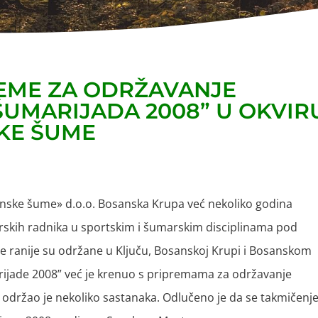
EME ZA ODRŽAVANJE
ŠUMARIJADA 2008” U OKVIR
KE ŠUME
ske šume» d.o.o. Bosanska Krupa već nekoliko godina
skih radnika u sportskim i šumarskim disciplinama pod
e ranije su održane u Ključu, Bosanskoj Krupi i Bosanskom
ijade 2008” već je krenuo s pripremama za održavanje
u održao je nekoliko sastanaka. Odlučeno je da se takmičenj