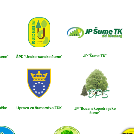
JP "Šume TK"
šume"
ŠPD "Unsko-sanske šume"
ačke
Uprava za šumarstvo ZDK
JP "Bosanskopodrinjske
šume"