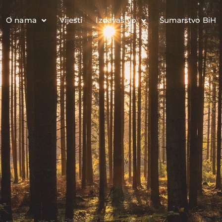
O nama
Vijesti
Izdavaštvo
Šumarstvo BiH