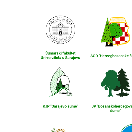
Šumarski fakultet
ŠGD "Hercegbosanske 
Univerziteta u Sarajevu
KJP "Sarajevo šume"
JP "Bosanskohercegov
šume"