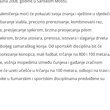
 juna 2008. godine u Sanskom Mostu.
akmičenja moći će pokazati svoja znanja i vještine u sljedeć
aranje stabla, precizno prerezivanje, kombinovani rez,
, presijecanje sjekirom, brzina presijecanja pilom
ekirom, brzina utovara, prenosa, istovara i slaganja drveta
oljeg samaraškog konja. Od sportskih disciplina bit će
potezanje konopca, mali fudbal, trčanje na 800 i 100 metara
rede, vožnja mopedima između čunjeva i gađanje zračnom
 će uzeti učešće u trčanju na 100 metara, odbojci na travi i
ke u šumarskim i sportskim disciplinama predviđene su