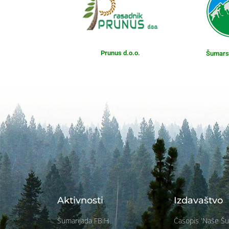
Prunus d.o.o.
Šumarst
Aktivnosti
Izdavaštvo
Šumarijada FBiH
Časopis 'Naše Š