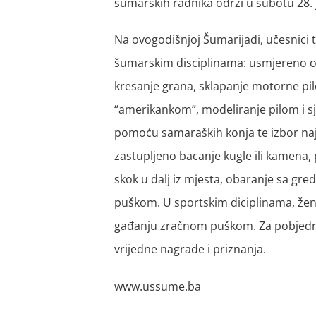
šumarskih radnika održi u subotu 28.
Na ovogodišnjoj Šumarijadi, učesnici t
šumarskim disciplinama: usmjereno ob
kresanje grana, sklapanje motorne pile
“amerikankom”, modeliranje pilom i sj
pomoću samaraških konja te izbor najb
zastupljeno bacanje kugle ili kamena, 
skok u dalj iz mjesta, obaranje sa g
puškom. U sportskim diciplinama, žene
gađanju zračnom puškom. Za pobjedni
vrijedne nagrade i priznanja.
www.ussume.ba