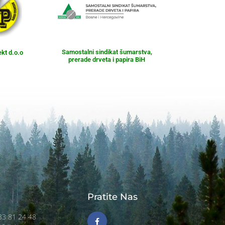
Samostalni sindikat šumarstva,
ekt d.o.o
prerade drveta i papira BiH
Pratite Nas
)33 81 24 48