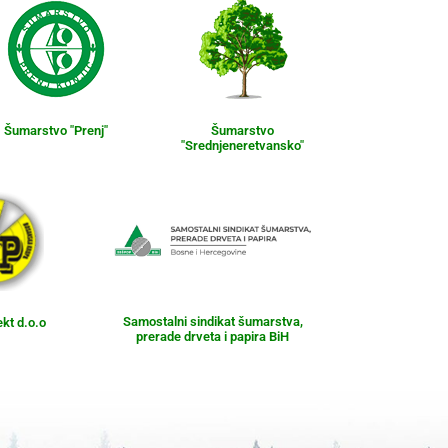
Šumarstvo "Prenj"
Šumarstvo
"Srednjeneretvansko"
Samostalni sindikat šumarstva,
ekt d.o.o
prerade drveta i papira BiH