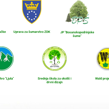
ačke
Uprava za šumarstvo ZDK
JP "Bosanskopodrinjske
šume"
vo "Ljuta"
Srednja škola za okoliš i
Wald proj
drvni dizajn