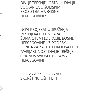
DIVLJE TREŠNJE I OSTALIH DIVLJIH
VOĆKARICA U ŠUMSKIM
EKOSISTEMIMA BOSNE I
je
HERCEGOVINE”
NOVI PROJEKAT UDRUŽENJA
INŽENJERA I TEHNIČARA
z
ŠUMARSTVA FEDERACIJE BOSNE I
HERCEGOVINE UZ PODRŠKU
FONDA ZA ZAŠTITU OKOLIŠA FBIH
“VARIJABILNOST DIVLJE TREŠNJE
(PRUNUS AVIUM L.) U BOSNI I
HERCEGOVINI”
POZIV ZA 26. REDOVNU
SKUPŠTINU UŠIT FBIH