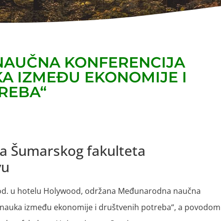
AUČNA KONFERENCIJA
A IZMEĐU EKONOMIJE I
REBA“
ja Šumarskog fakulteta
vu
. god. u hotelu Holywood, održana Međunarodna naučna
nauka između ekonomije i društvenih potreba“, a povodom