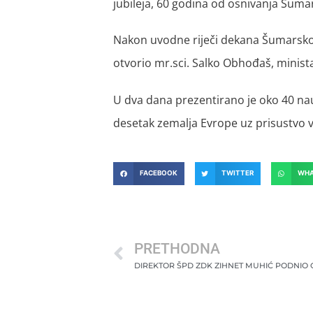
jubileja, 60 godina od osnivanja Šumar
Nakon uvodne riječi dekana Šumarskog 
otvorio mr.sci. Salko Obhođaš, minist
U dva dana prezentirano je oko 40 na
desetak zemalja Evrope uz prisustvo v
FACEBOOK
TWITTER
WHA
PRETHODNA
DIREKTOR ŠPD ZDK ZIHNET MUHIĆ PODNIO