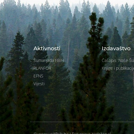
Aktivnosti
Izdavaštvo
Šumarijada FBiH
Časopis 'Naše Š
PLANFOR
Knjige i publikacij
EFNS
Vijesti
© www.usitfbih.ba | Sva prava zadržana!