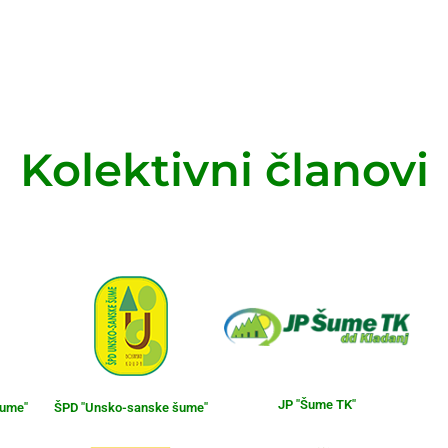
Kolektivni članovi
JP "Šume TK"
šume"
ŠPD "Unsko-sanske šume"