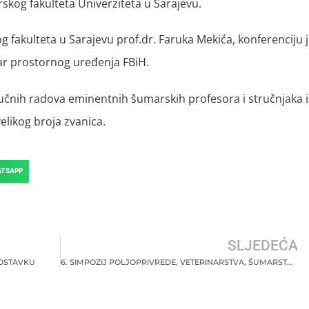
skog fakulteta Univerziteta u Sarajevu.
fakulteta u Sarajevu prof.dr. Faruka Mekića, konferenciju 
ar prostornog uređenja FBiH.
učnih radova eminentnih šumarskih profesora i stručnjaka i
elikog broja zvanica.
TSAPP
SLJEDEĆA
 OSTAVKU
6. SIMPOZIJ POLJOPRIVREDE, VETERINARSTVA, ŠUMARSTVA I BIOTEHNOLOGIJE SA MEĐUNARODNIM UČEŠĆEM