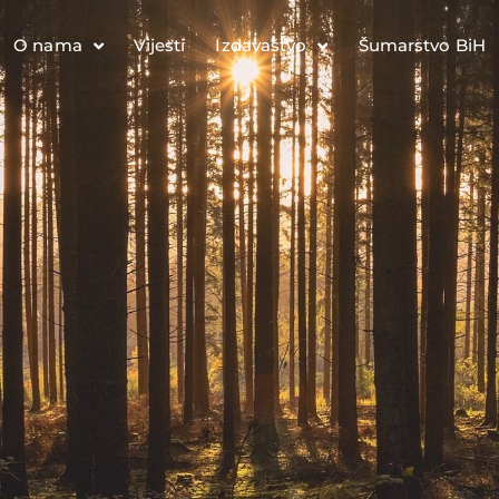
O nama
Vijesti
Izdavaštvo
Šumarstvo BiH