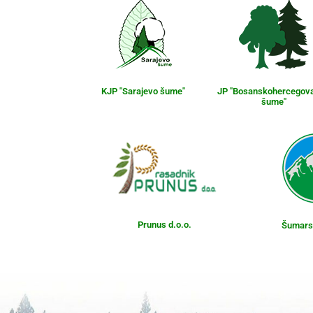
KJP "Sarajevo šume"
JP "Bosanskohercegov
šume"
Prunus d.o.o.
Šumarst