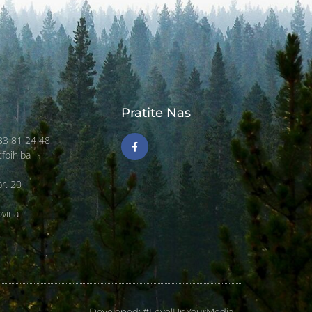
Pratite Nas
)33 81 24 48
tfbih.ba
r. 20
ovina
Developed: #LevelUpYourMedia