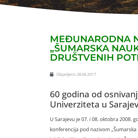
MEĐUNARODNA N
„ŠUMARSKA NAUK
DRUŠTVENIH POT
Objavljeno
28.06.2017.
60 godina od osnivan
Univerziteta u Saraje
U Sarajevu je 07. i 08. oktobra 2008
konferencija pod nazivom „Šumarska 