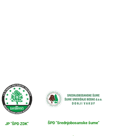
ŠPD "Srednjobosanske šume"
JP "ŠPD ZDK"