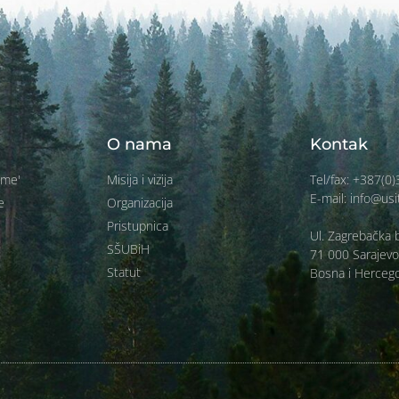
O nama
Kontak
ume'
Misija i vizija
Tel/fax: +387(0
E-mail: info@usi
e
Organizacija
Pristupnica
Ul. Zagrebačka b
SŠUBiH
71 000 Sarajevo
Statut
Bosna i Herceg