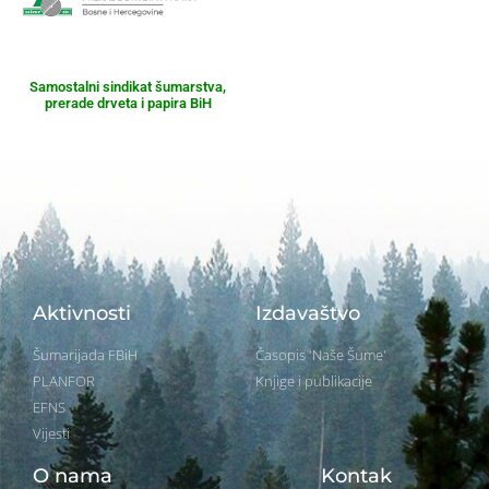
Samostalni sindikat šumarstva,
prerade drveta i papira BiH
Aktivnosti
Izdavaštvo
Šumarijada FBiH
Časopis 'Naše Šume'
PLANFOR
Knjige i publikacije
EFNS
Vijesti
O nama
Kontak