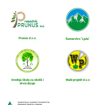
Prunus d.o.o.
Šumarstvo "Ljuta"
Srednja škola za okoliš i
Wald projekt d.o.o
drvni dizajn