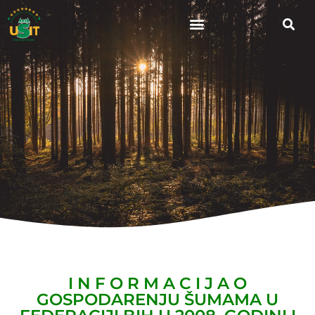
I N F O R M A C I J A O
GOSPODARENJU ŠUMAMA U