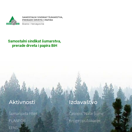
Samostalni sindikat šumarstva,
prerade drveta i papira BiH
Aktivnosti
Izdavaštvo
Šumarijada FBiH
Časopis 'Naše Šume'
PLANFOR
Knjige i publikacije
EFNS