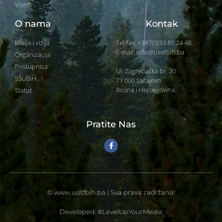
Vijesti
O nama
Kontak
Misija i vizija
Tel/fax: +387(0)33 81 24 48
E-mail: info@usitfbih.ba
Organizacija
Pristupnica
Ul. Zagrebačka br. 20
SŠUBiH
71 000 Sarajevo
Bosna i Hercegovina
Statut
Pratite Nas
© www.usitfbih.ba | Sva prava zadržana!
Developed: #LevelUpYourMedia