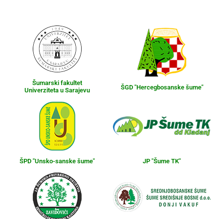
Šumarski fakultet
ŠGD "Hercegbosanske šume"
Univerziteta u Sarajevu
ŠPD "Unsko-sanske šume"
JP "Šume TK"