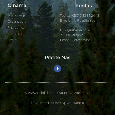
O nama
Kontak
Misija i vizija
Tel/fax: +387(0)33 81 24 48
E-mail: info@usitfbih.ba
Organizacija
Pristupnica
Ul. Zagrebačka br. 20
SŠUBiH
71 000 Sarajevo
Bosna i Hercegovina
Statut
Pratite Nas
© www.usitfbih.ba | Sva prava zadržana!
Developed: #LevelUpYourMedia