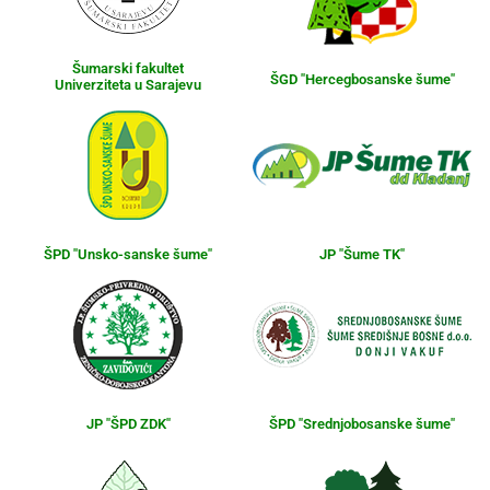
Šumarski fakultet
ŠGD "Hercegbosanske šume"
Univerziteta u Sarajevu
ŠPD "Unsko-sanske šume"
JP "Šume TK"
JP "ŠPD ZDK"
ŠPD "Srednjobosanske šume"