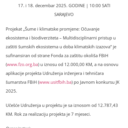
17. i 18. decembar 2025. GODINE | 10:00 SATI
SARAJEVO
Projekat „Šume i klimatske promjene: Očuvanje
ekosistema i biodiverziteta – Multidisciplinarni pristup u
zaštiti šumskih ekosistema u doba klimatskih izazova“ je
sufinansiran od strane Fonda za zaštitu okoliša FBiH
(
www.fzo.org.ba
) u iznosu od 12.000,00 KM, a na osnovu
aplikacije projekta Udruženja inženjera i tehničara
šumarstva FBiH (
www.usitfbih.ba
) po Javnom konkursu JK
2025.
Učešće Udruženja u projektu je sa iznosom od 12.787,43
KM. Rok za realizaciju projekta je 7 mjeseci.