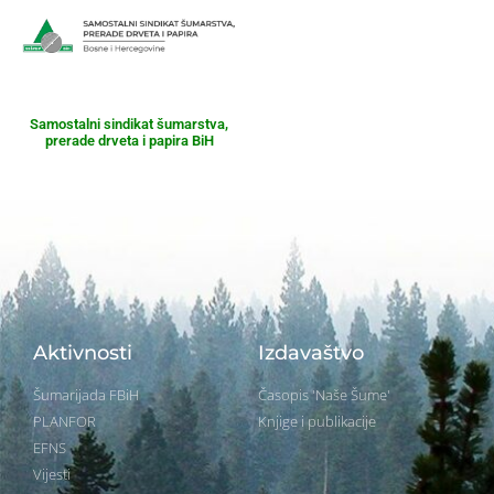
Samostalni sindikat šumarstva,
prerade drveta i papira BiH
Aktivnosti
Izdavaštvo
Šumarijada FBiH
Časopis 'Naše Šume'
PLANFOR
Knjige i publikacije
EFNS
Vijesti