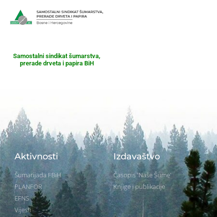
Samostalni sindikat šumarstva,
prerade drveta i papira BiH
Aktivnosti
Izdavaštvo
Šumarijada FBiH
Časopis 'Naše Šume'
PLANFOR
Knjige i publikacije
EFNS
Vijesti