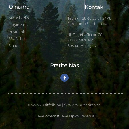
O nama
Kontak
Misija i vizija
Tel/fax: +387(0)33 81 24 48
E-mail: info@usitfbih.ba
Organizacija
Pristupnica
Ul. Zagrebačka br. 20
SŠUBiH
71 000 Sarajevo
Bosna i Hercegovina
Statut
Pratite Nas
© www.usitfbih.ba | Sva prava zadržana!
Developed: #LevelUpYourMedia