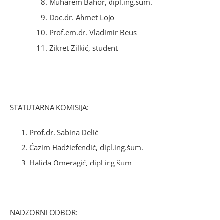
Muharem Bahor, dipl.ing.šum.
Doc.dr. Ahmet Lojo
Prof.em.dr. Vladimir Beus
Zikret Zilkić, student
STATUTARNA KOMISIJA:
Prof.dr. Sabina Delić
Ćazim Hadžiefendić, dipl.ing.šum.
Halida Omeragić, dipl.ing.šum.
NADZORNI ODBOR: