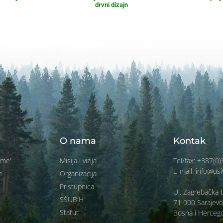
drvni dizajn
O nama
Kontak
ume'
Misija i vizija
Tel/fax: +387(0
E-mail: info@usi
e
Organizacija
Pristupnica
Ul. Zagrebačka b
SŠUBiH
71 000 Sarajevo
Statut
Bosna i Herceg