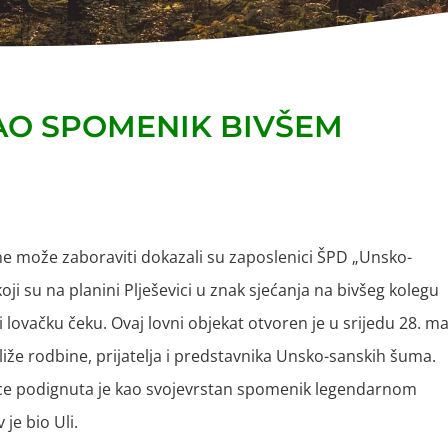
AO SPOMENIK BIVŠEM
k ne može zaboraviti dokazali su zaposlenici ŠPD „Unsko-
i su na planini Plješevici u znak sjećanja na bivšeg kolegu
ovačku čeku. Ovaj lovni objekat otvoren je u srijedu 28. ma
iže rodbine, prijatelja i predstavnika Unsko-sanskih šuma.
ce podignuta je kao svojevrstan spomenik legendarnom
 je bio Uli.