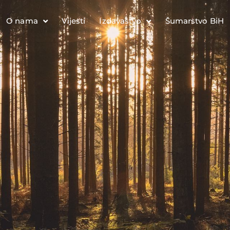
O nama
Vijesti
Izdavaštvo
Šumarstvo BiH