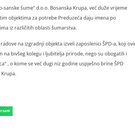
sanske šume“ d.o.o. Bosanska Krupa, već duže vrijeme
utim objektima za potrebe Preduzeća daju imena po
a iz različitih oblasti šumarstva.
radove na izgradnji objekta izveli zaposlenici ŠPD-a, koji ov
a bivšeg kolegu i ljubitelja prirode, nego su obogatili i
vica“ , o kome se već dugi niz godine uspješno brine ŠPD
 Krupa.
TSAPP