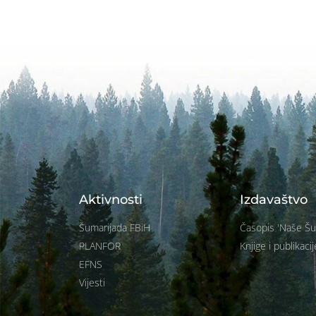
Aktivnosti
Izdavaštvo
Šumarijada FBiH
Časopis 'Naše Š
PLANFOR
Knjige i publikacij
EFNS
Vijesti