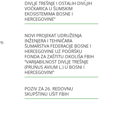
DIVLJE TREŠNJE I OSTALIH DIVLJIH
VOĆKARICA U ŠUMSKIM
EKOSISTEMIMA BOSNE I
HERCEGOVINE”
NOVI PROJEKAT UDRUŽENJA
INŽENJERA I TEHNIČARA
im
ŠUMARSTVA FEDERACIJE BOSNE I
HERCEGOVINE UZ PODRŠKU
FONDA ZA ZAŠTITU OKOLIŠA FBIH
“VARIJABILNOST DIVLJE TREŠNJE
(PRUNUS AVIUM L.) U BOSNI I
HERCEGOVINI”
POZIV ZA 26. REDOVNU
SKUPŠTINU UŠIT FBIH