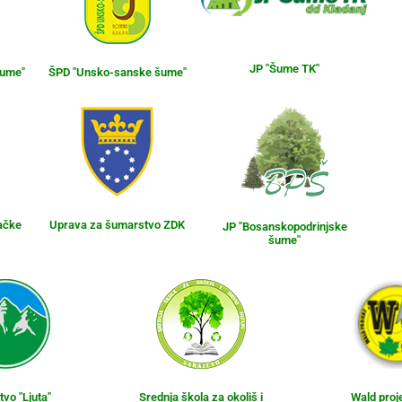
JP "Šume TK"
šume"
ŠPD "Unsko-sanske šume"
ačke
Uprava za šumarstvo ZDK
JP "Bosanskopodrinjske
šume"
vo "Ljuta"
Srednja škola za okoliš i
Wald proj