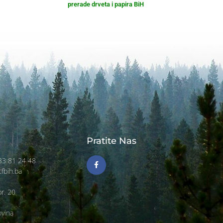
prerade drveta i papira BiH
Pratite Nas
)33 81 24 48
tfbih.ba
r. 20
ovina