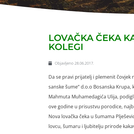
LOVAČKA ČEKA K
KOLEGI
Objavljeno
28.06.2017.
Da se pravi prijatelj i plemenit čovje
sanske šume“ d.o.o Bosanska Krupa, koj
Mahmuta Muhamedagića Ulija, podigli l
ove godine u prisustvu porodice, najbl
Nova lovačka čeka u šumama Plješevi
lovcu, šumaru i ljubitelju prirode kakav