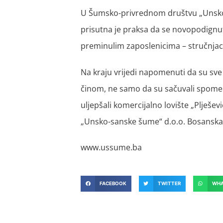
U Šumsko-privrednom društvu „Unsko-
prisutna je praksa da se novopodign
preminulim zaposlenicima – stručnjacim
Na kraju vrijedi napomenuti da su sve 
činom, ne samo da su sačuvali spomen n
uljepšali komercijalno lovište „Plješe
„Unsko-sanske šume“ d.o.o. Bosanska
www.ussume.ba
FACEBOOK
TWITTER
WHA