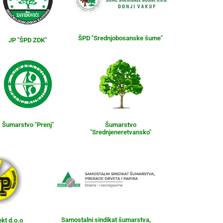
ŠPD "Srednjobosanske šume"
JP "ŠPD ZDK"
Šumarstvo "Prenj"
Šumarstvo
"Srednjeneretvansko"
Samostalni sindikat šumarstva,
ekt d.o.o