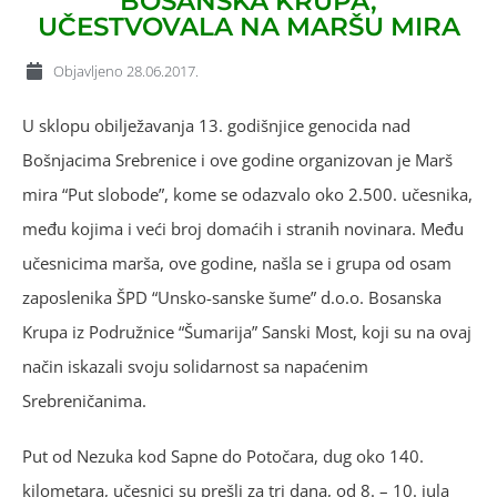
BOSANSKA KRUPA,
UČESTVOVALA NA MARŠU MIRA
Objavljeno
28.06.2017.
U sklopu obilježavanja 13. godišnjice genocida nad
Bošnjacima Srebrenice i ove godine organizovan je Marš
mira “Put slobode”, kome se odazvalo oko 2.500. učesnika,
među kojima i veći broj domaćih i stranih novinara. Među
učesnicima marša, ove godine, našla se i grupa od osam
zaposlenika ŠPD “Unsko-sanske šume” d.o.o. Bosanska
Krupa iz Podružnice “Šumarija” Sanski Most, koji su na ovaj
način iskazali svoju solidarnost sa napaćenim
Srebreničanima.
Put od Nezuka kod Sapne do Potočara, dug oko 140.
kilometara, učesnici su prešli za tri dana, od 8. – 10. jula