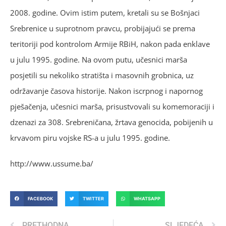
2008. godine. Ovim istim putem, kretali su se Bošnjaci
Srebrenice u suprotnom pravcu, probijajući se prema
teritoriji pod kontrolom Armije RBiH, nakon pada enklave
u julu 1995. godine. Na ovom putu, učesnici marša
posjetili su nekoliko stratišta i masovnih grobnica, uz
održavanje časova historije. Nakon iscrpnog i napornog
pješačenja, učesnici marša, prisustvovali su komemoraciji i
dzenazi za 308. Srebreničana, žrtava genocida, pobijenih u
krvavom piru vojske RS-a u julu 1995. godine.
http://www.ussume.ba/
FACEBOOK
TWITTER
WHATSAPP
PRETHODNA
SLJEDEĆA