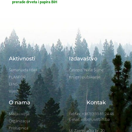
prerade drveta i papira BiH
Aktivnosti
Izdavaštvo
Šumarijada FBiH
Časopis 'Naše Šume'
PLANFOR
Knjige i publikacije
EFNS
Vijesti
O nama
Kontak
Misija i vizija
Tel/fax: +387(0)33 81 24 48
E-mail: info@usitfbih.ba
Organizacija
Pristupnica
Ul. Zagrebačka br. 20