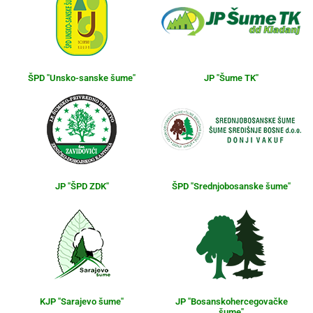
ŠPD "Unsko-sanske šume"
JP "Šume TK"
JP "ŠPD ZDK"
ŠPD "Srednjobosanske šume"
KJP "Sarajevo šume"
JP "Bosanskohercegovačke
šume"