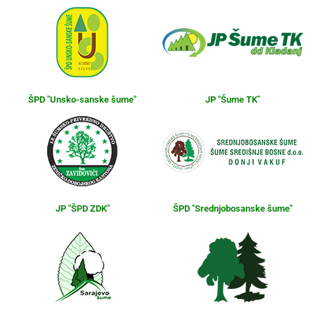
ŠPD "Unsko-sanske šume"
JP "Šume TK"
JP "ŠPD ZDK"
ŠPD "Srednjobosanske šume"