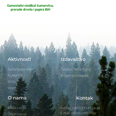
Samostalni sindikat šumarstva,
prerade drveta i papira BiH
Aktivnosti
Izdavaštvo
Šumarijada FBiH
Časopis 'Naše Šume'
PLANFOR
Knjige i publikacije
EFNS
Vijesti
O nama
Kontak
Misija i vizija
Tel/fax: +387(0)33 81 24 48
E-mail: info@usitfbih.ba
Organizacija