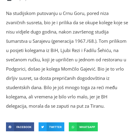
Na studijskom putovanju u Crnu Goru, pored niza
zvaničnih susreta, bio je i prilika da se okupe kolege koje se
nisu vidjele dugo godina, nakon završenog studija
šumarstva u Sarajevu (generacija 1967./68.). Tom prilikom
u posjeti kolegama iz BiH, Ljubi Rezi i Fadilu Šehiću, na
svečanom ručku, koji je upriličen u jednom od restoranu u
Podgorici, došao je kolega Momčilo Gajević. Bio je to vrlo
dirljiv susret, sa dosta prepričanih dogodovština iz
studentskih dana. Bilo je još mnogo toga za reći među
kolegama, ali vremena je bilo vrlo malo, jer je BH
delegacija, morala da se zaputi na put za Tiranu.
FACEBOOK
TWITTER
WHATSAPP