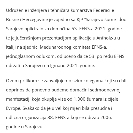
Udruženje inženjera i tehničara šumarstva Federacije
Bosne i Hercegovine je zajedno sa KJP “Sarajevo šume” doo
Sarajevo apliciralo za domaćina 53. EFNS-a 2021. godine,
te je jučerašnjom prezentacijom aplikacije u Antholz-u u
Italiji na sjednici Međunarodnog komiteta EFNS-a,
jednoglasnom odlukom, odlučeno da će 53. po redu EFNS
održati u Sarajevu na Igmanu 2021. godine.
Ovom prilikom se zahvaljujemo svim kolegama koji su dali
doprinos da ponovno budemo domaćini sedmodnevnoj
manfestaciji koja okuplja više od 1.000 šumara iz cijele
Evrope. Svakako da je u velikoj mjeri bila presudna i
odlična organizacija 38. EFNS-a koji se održao 2006.
godine u Sarajevu.