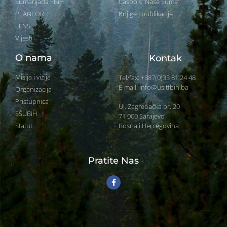
Šumarijada FBiH
Časopis 'Naše Šume'
PLANFOR
Knjige i publikacije
EFNS
Vijesti
O nama
Kontak
Misija i vizija
Tel/fax: +387(0)33 81 24 48
E-mail: info@usitfbih.ba
Organizacija
Pristupnica
Ul. Zagrebačka br. 20
SŠUBiH
71 000 Sarajevo
Bosna i Hercegovina
Statut
Pratite Nas