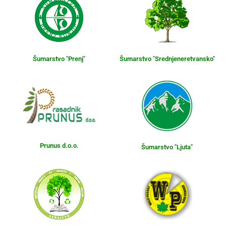
Šumarstvo "Prenj"
Šumarstvo "Srednjeneretvansko"
Prunus d.o.o.
Šumarstvo "Ljuta"